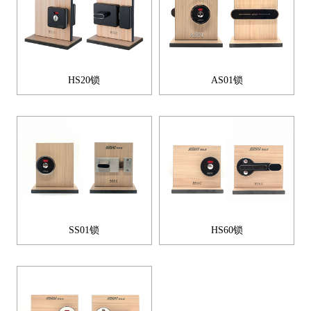
HS20锁
AS01锁
SS01锁
HS60锁