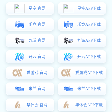
德高系列
精密系列
尼龙系列
锌合金系列
304不锈钢
铝合金系列
百变DIY门锁
散件系列
当前位置：
好博体育
>
产品中心
>
精密系列
>
304不锈钢