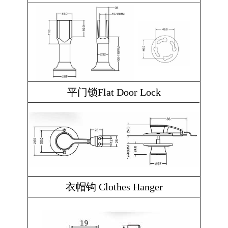
平门锁Flat Door Lock
衣帽钩 Clothes Hanger