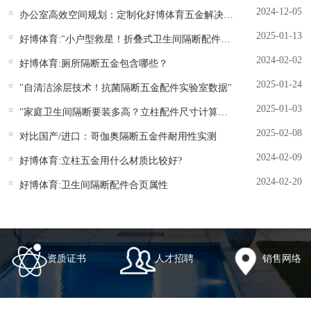
2024-12-05
办公室高效空间规划：定制化好博体育五金解决方案
2025-01-13
好博体育:"小户型救星！折叠式卫生间隔断配件省空间设计"
2024-02-02
好博体育:厕所隔断五金包含哪些？
2025-01-24
"自清洁涂层技术！抗菌隔断五金配件实验室数据"
2025-01-03
"家庭卫生间隔断要装多高？立柱配件尺寸计算公式分享"
2025-02-08
对比国产/进口：哥伽奥隔断五金件耐用性实测
2024-02-09
好博体育:立柱五金用什么材质比较好?
2024-02-20
好博体育:卫生间隔断配件合页属性
资质证书
人才招聘
销售网络