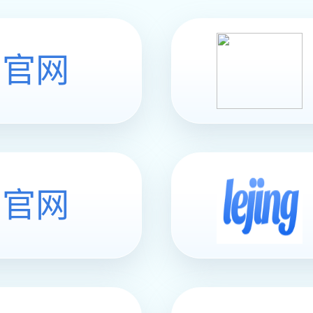
2025-01-20
业解决方案"
"18mm加厚铝合金隔断型材
2024-12-03
材料成主流"
好博体育:厕所隔断五金包含
2024-02-09
好博体育:2025年卫生间装
2024-12-26
好博体育:卫生间隔断配件怎么安装才牢固？5步新手教程+工具清单
"如何选择适合潮湿环境的隔
2024-02-20
2024-01-12
2024-02-19