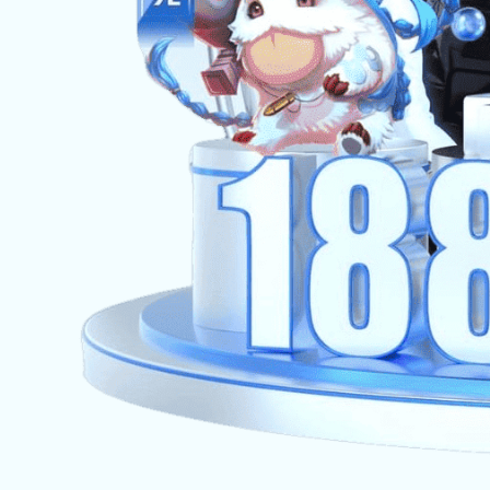
卫生间隔断配件合页的属性主要包括材质
从材质上看，合页常见的材质有PP、尼龙
性液体的环境中，PP、尼龙和铝合金的
的抗腐蚀性能。
从性能上看，合页主要起到连接和固定门
求。
此外，卫生间隔断配件合页还具有一定的
请注意，以上信息仅供参考，具体的合页
择合适的材质、性能和设计。
上一篇：
好博体育:卫生间隔断立柱配件安装
下一篇：
"好博体育配件选购指南：卫生间隔