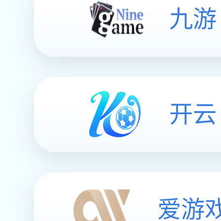
Qualification Certificate
资质证书
关于好博体育
产品中心
好博体育 资讯
公司简介
精密系列
公司资讯
好博体育
哥伽奥系列
行业动态
工厂实景
亨域系列
资质证书
德高系列
人才招聘