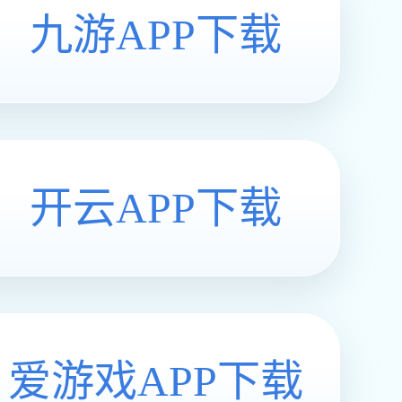
Marketing Outlets
销售网络
官方品牌微信
手机站二维码