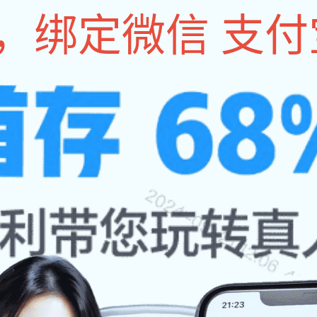
5
好博体育
关于好博体育
产品中心
好博