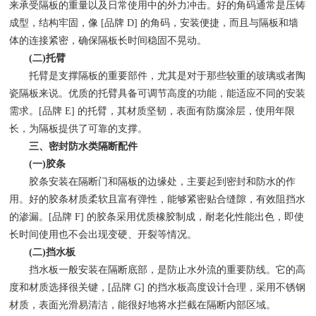
来承受隔板的重量以及日常使用中的外力冲击。好的角码通常是压铸
成型，结构牢固，像 [品牌 D] 的角码，安装便捷，而且与隔板和墙
体的连接紧密，确保隔板长时间稳固不晃动。
(二)托臂
托臂是支撑隔板的重要部件，尤其是对于那些较重的玻璃或者陶
瓷隔板来说。优质的托臂具备可调节高度的功能，能适应不同的安装
需求。[品牌 E] 的托臂，其材质坚韧，表面有防腐涂层，使用年限
长，为隔板提供了可靠的支撑。
三、密封防水类隔断配件
(一)胶条
胶条安装在隔断门和隔板的边缘处，主要起到密封和防水的作
用。好的胶条材质柔软且富有弹性，能够紧密贴合缝隙，有效阻挡水
的渗漏。[品牌 F] 的胶条采用优质橡胶制成，耐老化性能出色，即使
长时间使用也不会出现变硬、开裂等情况。
(二)挡水板
挡水板一般安装在隔断底部，是防止水外流的重要防线。它的高
度和材质选择很关键，[品牌 G] 的挡水板高度设计合理，采用不锈钢
材质，表面光滑易清洁，能很好地将水拦截在隔断内部区域。