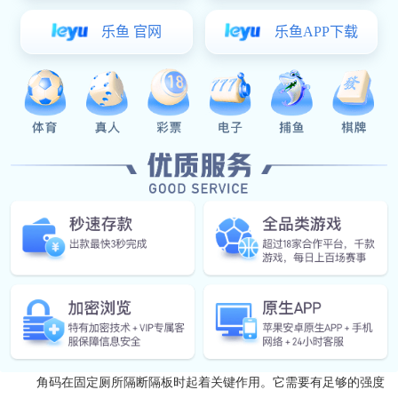
合页作为厕所隔断门能够顺畅开合的关键配件，质量好坏差别很
大。优质的合页往往采用不锈钢材质，具有良好的防锈能力，而且承
重性强，能确保隔断门长时间稳定开合。比如 [品牌 A] 的合页，其
独特的设计使得门在转动时几乎没有噪音，并且经过了上万次的开合
测试，耐用性极高。
(二)门锁
厕所隔断的门锁既要保证隐私性，又要操作方便。现在市面上有
不少电子锁和传统机械锁可供选择。像 [品牌 B] 的机械锁，造型简
约大方，锁芯精密，不容易被撬开，能很好地保障使用者的隐私。而
一些电子锁则具备指纹、密码等多种开锁方式，更加智能便捷
(三)拉手
拉手虽然看似不起眼，但关乎着使用的舒适度和隔断门的整体格
调。有的拉手采用弧形设计，贴合人手的抓握习惯，表面经过磨砂处
理，防滑又美观。[品牌 C] 的拉手就凭借其独特的人体工程学设计和
高品质的材质，成为众多用户的心头好。
二、隔板支撑类隔断配件
(一)角码
角码在固定厕所隔断隔板时起着关键作用。它需要有足够的强度