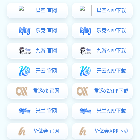
德高系列
精密系列
尼龙系列
锌合金系列
304不锈钢
铝合金系列
百变DIY门锁
散件系列
当前位置：
好博体育
>
产品中心
>
精密系列
>
304不锈钢