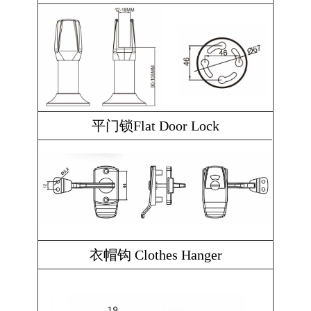
平门锁Flat Door Lock
衣帽钩 Clothes Hanger