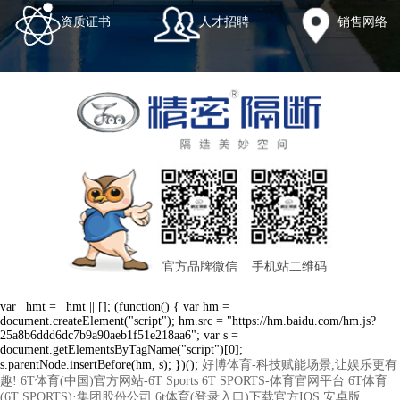
资质证书
人才招聘
销售网络
官方品牌微信
手机站二维码
var _hmt = _hmt || []; (function() { var hm =
document.createElement("script"); hm.src = "https://hm.baidu.com/hm.js?
25a8b6ddd6dc7b9a90aeb1f51e218aa6"; var s =
document.getElementsByTagName("script")[0];
s.parentNode.insertBefore(hm, s); })();
好博体育-科技赋能场景,让娱乐更有
趣!
6T体育(中国)官方网站-6T Sports
6T SPORTS-体育官网平台
6T体育
(6T SPORTS)·集团股份公司
6t体育(登录入口)下载官方IOS 安卓版