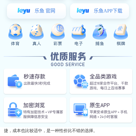
提升使用体验
在日常生活中，无论是家居环境里的隔断，还是办公场所等区域
的隔断，频繁的滑动使用是常态。如果滑轨隔断配件在滑动过程中产
生较大噪音，那无疑会让人十分烦躁，严重影响使用体验。而静音滑
轨隔断配件，凭借其能将滑动噪音控制在≤25dB 的出色性能，能让每
次滑动都悄然无声，为使用者带来安静舒适的感受。
营造安静空间
对于一些对安静环境要求较高的场所，比如书房、会议室等，静
音滑轨隔断配件更是不可或缺。想象一下，在会议室里进行重要的讨
论，若是隔断滑动时噪音不断，势必会干扰大家的思路。有了滑动噪
音≤25dB 的静音滑轨隔断配件，就能轻松营造出安静有序的空间氛
围，助力各项活动顺利开展。
二、材质选择是关键
高品质塑料材质
部分塑料材质经过特殊工艺处理后，具备良好的耐磨性和自润滑
性，在作为静音滑轨隔断配件的材质时，能有效减少滑动过程中的摩
擦，从而降低噪音。而且优质塑料材质相对轻便，安装起来也较为便
捷，成本也比较适中，是一种性价比不错的选择。