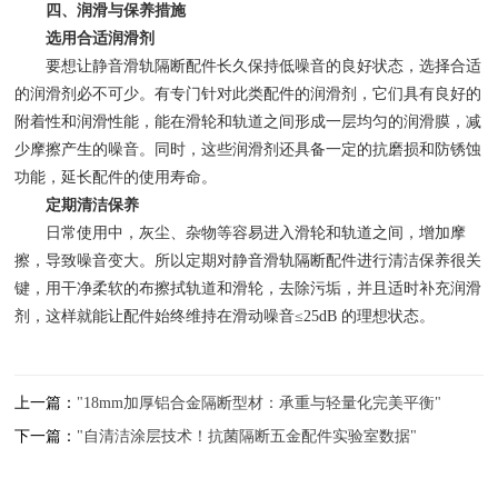
四、润滑与保养措施
选用合适润滑剂
要想让静音滑轨隔断配件长久保持低噪音的良好状态，选择合适
的润滑剂必不可少。有专门针对此类配件的润滑剂，它们具有良好的
附着性和润滑性能，能在滑轮和轨道之间形成一层均匀的润滑膜，减
少摩擦产生的噪音。同时，这些润滑剂还具备一定的抗磨损和防锈蚀
功能，延长配件的使用寿命。
定期清洁保养
日常使用中，灰尘、杂物等容易进入滑轮和轨道之间，增加摩
擦，导致噪音变大。所以定期对静音滑轨隔断配件进行清洁保养很关
键，用干净柔软的布擦拭轨道和滑轮，去除污垢，并且适时补充润滑
剂，这样就能让配件始终维持在滑动噪音≤25dB 的理想状态。
上一篇：
"18mm加厚铝合金隔断型材：承重与轻量化完美平衡"
下一篇：
"自清洁涂层技术！抗菌隔断五金配件实验室数据"